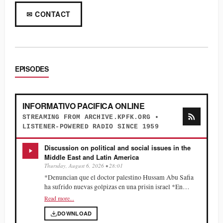
✉ CONTACT
EPISODES
INFORMATIVO PACIFICA ONLINE
STREAMING FROM ARCHIVE.KPFK.ORG •
LISTENER-POWERED RADIO SINCE 1959
Discussion on political and social issues in the
Middle East and Latin America
Thursday, August 6, 2026 • 28:01
*Denuncian que el doctor palestino Hussam Abu Safia
ha sufrido nuevas golpizas en una prisin israel *En
Estados Unidos candidatos progresistas al senado y al
Read more...
congreso de Michigan ganan en primarias demcratas
DOWNLOAD
derrotando a candidatos conservadores. *En Washington,