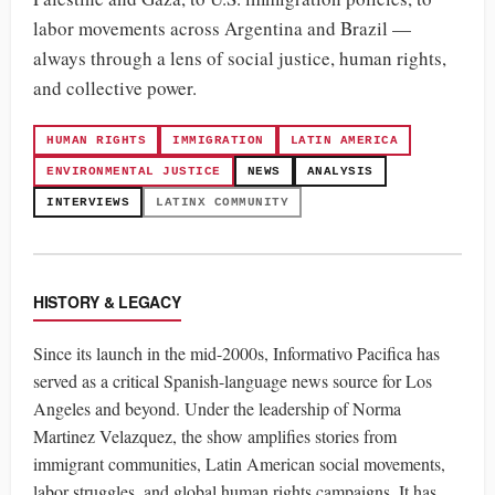
labor movements across Argentina and Brazil —
always through a lens of social justice, human rights,
and collective power.
HUMAN RIGHTS
IMMIGRATION
LATIN AMERICA
ENVIRONMENTAL JUSTICE
NEWS
ANALYSIS
INTERVIEWS
LATINX COMMUNITY
HISTORY & LEGACY
Since its launch in the mid-2000s, Informativo Pacifica has
served as a critical Spanish-language news source for Los
Angeles and beyond. Under the leadership of Norma
Martinez Velazquez, the show amplifies stories from
immigrant communities, Latin American social movements,
labor struggles, and global human rights campaigns. It has