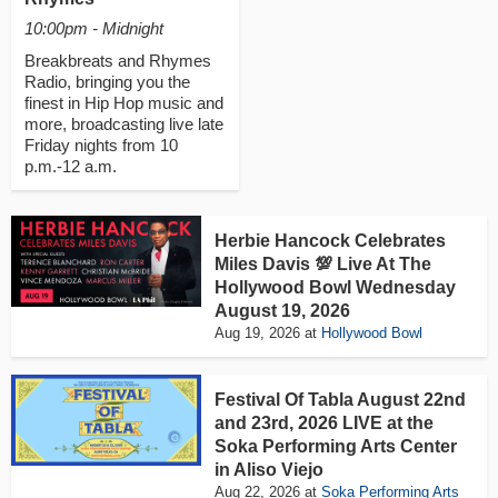
desconocen al gobierno de Keiko Fujimori quien
10:00pm - Midnight
juramento como presidenta. *Mas de 300 mil haitianos
corren el peligro de ser deportados de Estados Unidos
Breakbreats and Rhymes
luego que la administracin Trump pusiera fin al TPS.
Radio, bringing you the
*Responsable de la ONU para el Cambio Climatico
finest in Hip Hop music and
advierte que la alarma climatica "esta sonando desde
more, broadcasting live late
todas las direcciones" y que los desastres provocados por
Friday nights from 10
el calentamiento global ya alcanzan proporciones
p.m.-12 a.m.
alarmantes en distintas regiones del mundo.
Herbie Hancock Celebrates
Miles Davis 💯 Live At The
Hollywood Bowl Wednesday
August 19, 2026
Aug 19, 2026
at
Hollywood Bowl
Festival Of Tabla August 22nd
and 23rd, 2026 LIVE at the
Soka Performing Arts Center
in Aliso Viejo
Aug 22, 2026
at
Soka Performing Arts